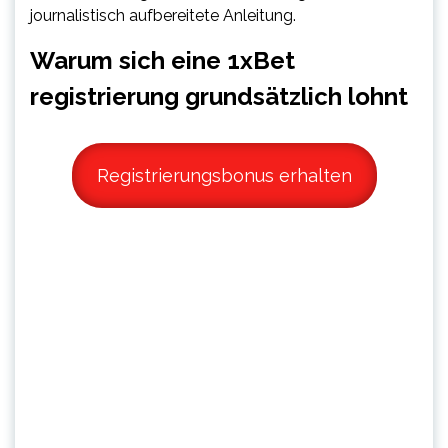
journalistisch aufbereitete Anleitung.
Warum sich eine 1xBet
registrierung grundsätzlich lohnt
Registrierungsbonus erhalten