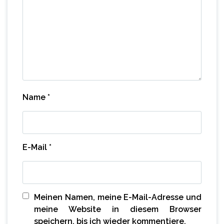
Name
*
E-Mail
*
Meinen Namen, meine E-Mail-Adresse und
meine Website in diesem Browser
speichern, bis ich wieder kommentiere.