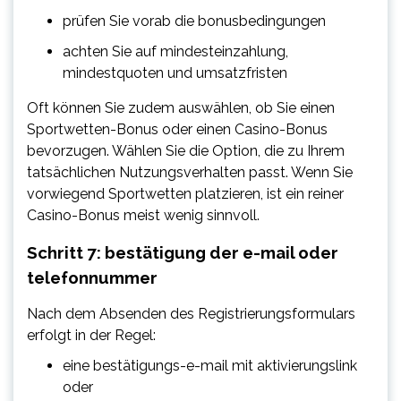
prüfen Sie vorab die bonusbedingungen
achten Sie auf mindesteinzahlung,
mindestquoten und umsatzfristen
Oft können Sie zudem auswählen, ob Sie einen
Sportwetten-Bonus oder einen Casino-Bonus
bevorzugen. Wählen Sie die Option, die zu Ihrem
tatsächlichen Nutzungsverhalten passt. Wenn Sie
vorwiegend Sportwetten platzieren, ist ein reiner
Casino-Bonus meist wenig sinnvoll.
Schritt 7: bestätigung der e-mail oder
telefonnummer
Nach dem Absenden des Registrierungsformulars
erfolgt in der Regel:
eine bestätigungs-e-mail mit aktivierungslink
oder