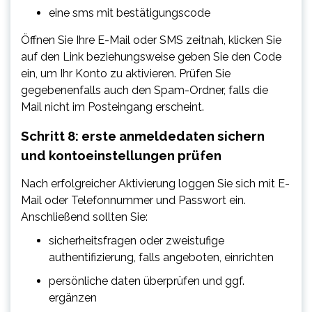
eine sms mit bestätigungscode
Öffnen Sie Ihre E-Mail oder SMS zeitnah, klicken Sie
auf den Link beziehungsweise geben Sie den Code
ein, um Ihr Konto zu aktivieren. Prüfen Sie
gegebenenfalls auch den Spam-Ordner, falls die
Mail nicht im Posteingang erscheint.
Schritt 8: erste anmeldedaten sichern
und kontoeinstellungen prüfen
Nach erfolgreicher Aktivierung loggen Sie sich mit E-
Mail oder Telefonnummer und Passwort ein.
Anschließend sollten Sie:
sicherheitsfragen oder zweistufige
authentifizierung, falls angeboten, einrichten
persönliche daten überprüfen und ggf.
ergänzen