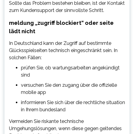
Sollte das Problem bestehen bleiben, ist der Kontakt
zum Kundensupport der sinnvollste Schritt.
meldung „zugriff blockiert“ oder seite
lädt nicht
In Deutschland kann der Zugriff auf bestimmte
Glücksspielseiten technisch eingeschränkt sein. In
solchen Fällen:
prüfen Sie, ob wartungsarbeiten angekündigt
sind
versuchen Sie den zugang über die offizielle
mobile app
informieren Sie sich über die rechtliche situation
in Ihrem bundesland
Vermeiden Sie riskante technische
Umgehungslösungen, wenn diese gegen geltendes