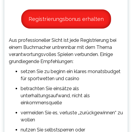
Registrierungsbonus erhalten
Aus professioneller Sicht ist jede Registrierung bei
einem Buchmacher untrennbar mit dem Thema
verantwortungsvolles Spielen verbunden. Einige
grundlegende Empfehlungen:
setzen Sie zu beginn ein klares monatsbudget
für sportwetten und casino
betrachten Sie einsätze als
unterhaltungsaufwand, nicht als
einkommensquelle
vermeiden Sie es, verluste „zurückgewinnen“ zu
wollen
nutzen Sie selbstsperren oder