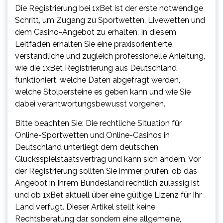
Die Registrierung bei 1xBet ist der erste notwendige
Schritt, um Zugang zu Sportwetten, Livewetten und
dem Casino-Angebot zu erhalten. In diesem
Leitfaden erhalten Sie eine praxisorientierte,
verständliche und zugleich professionelle Anleitung,
wie die 1xBet Registrierung aus Deutschland
funktioniert, welche Daten abgefragt werden,
welche Stolpersteine es geben kann und wie Sie
dabei verantwortungsbewusst vorgehen.
Bitte beachten Sie: Die rechtliche Situation für
Online-Sportwetten und Online-Casinos in
Deutschland unterliegt dem deutschen
Glücksspielstaatsvertrag und kann sich ändern. Vor
der Registrierung sollten Sie immer prüfen, ob das
Angebot in Ihrem Bundesland rechtlich zulässig ist
und ob 1xBet aktuell über eine gültige Lizenz für Ihr
Land verfügt. Dieser Artikel stellt keine
Rechtsberatung dar, sondern eine allgemeine,