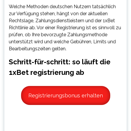
Welche Methoden deutschen Nutzern tatsächlich
zur Verfügung stehen, hängt von der aktuellen
Rechtslage, Zahlungsdienstleistern und der 1xBet
Richtlinie ab. Vor einer Registrierung ist es sinnvoll zu
prüfen, ob Ihre bevorzugte Zahlungsmethode
unterstützt wird und welche Gebühren, Limits und
Bearbeitungszeiten gelten.
Schritt-für-schritt: so läuft die
1xBet registrierung ab
Registrierungsbonus erhalten