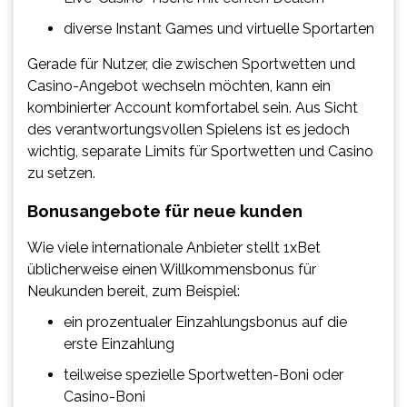
diverse Instant Games und virtuelle Sportarten
Gerade für Nutzer, die zwischen Sportwetten und
Casino-Angebot wechseln möchten, kann ein
kombinierter Account komfortabel sein. Aus Sicht
des verantwortungsvollen Spielens ist es jedoch
wichtig, separate Limits für Sportwetten und Casino
zu setzen.
Bonusangebote für neue kunden
Wie viele internationale Anbieter stellt 1xBet
üblicherweise einen Willkommensbonus für
Neukunden bereit, zum Beispiel:
ein prozentualer Einzahlungsbonus auf die
erste Einzahlung
teilweise spezielle Sportwetten-Boni oder
Casino-Boni