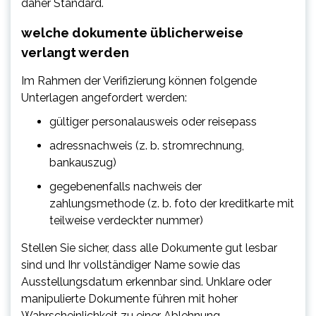
daher Standard.
welche dokumente üblicherweise
verlangt werden
Im Rahmen der Verifizierung können folgende
Unterlagen angefordert werden:
gültiger personalausweis oder reisepass
adressnachweis (z. b. stromrechnung,
bankauszug)
gegebenenfalls nachweis der
zahlungsmethode (z. b. foto der kreditkarte mit
teilweise verdeckter nummer)
Stellen Sie sicher, dass alle Dokumente gut lesbar
sind und Ihr vollständiger Name sowie das
Ausstellungsdatum erkennbar sind. Unklare oder
manipulierte Dokumente führen mit hoher
Wahrscheinlichkeit zu einer Ablehnung.