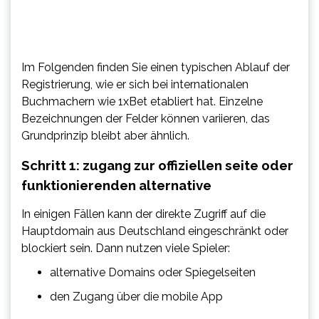
Im Folgenden finden Sie einen typischen Ablauf der
Registrierung, wie er sich bei internationalen
Buchmachern wie 1xBet etabliert hat. Einzelne
Bezeichnungen der Felder können variieren, das
Grundprinzip bleibt aber ähnlich.
Schritt 1: zugang zur offiziellen seite oder
funktionierenden alternative
In einigen Fällen kann der direkte Zugriff auf die
Hauptdomain aus Deutschland eingeschränkt oder
blockiert sein. Dann nutzen viele Spieler:
alternative Domains oder Spiegelseiten
den Zugang über die mobile App