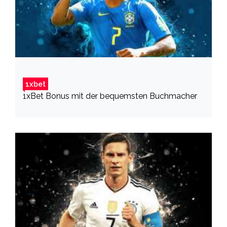
1xbet
1xBet Bonus mit der bequemsten Buchmacher