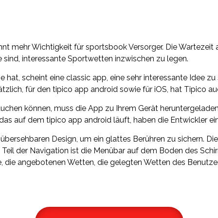
t mehr Wichtigkeit für sportsbook Versorger. Die Wartezeit 
sind, interessante Sportwetten inzwischen zu legen.
hat, scheint eine classic app, eine sehr interessante Idee zu 
zlich, für den tipico app android sowie für iOS, hat Tipico 
tauchen können, muss die App zu Ihrem Gerät heruntergeladen 
s auf dem tipico app android läuft, haben die Entwickler ei
d übersehbaren Design, um ein glattes Berühren zu sichern.
eil der Navigation ist die Menübar auf dem Boden des Schirms,
te, die angebotenen Wetten, die gelegten Wetten des Benutze