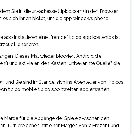
indem Sie in die url-adresse (tipico.com) in den Browser
m es sich Ihnen bietet, um die app windows phone
app installieren eine „fremde“ tipico app kostenlos ist
rzeugt ignorieren.
angen. Dieses Mal wieder blockiert Android die
menü und aktivieren den Kasten “unbekannte Quelle”, die
en, und Sie sind imStande, sich ins Abenteuer von Tipicos
von tipico mobile tipico sportwetten app erwarten
Die Marge für die Abgänge der Spiele zwischen den
en Turniere gehen mit einer Margen von 7 Prozent und