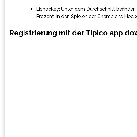
Eishockey: Unter dem Durchschnitt befinden s
Prozent. In den Spielen der Champions Hock
Registrierung mit der Tipico app d