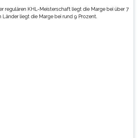
r regulären KHL-Meisterschaft liegt die Marge bei über 7
änder liegt die Marge bei rund 9 Prozent.