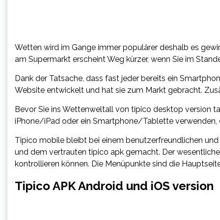
Wetten wird im Gange immer populärer deshalb es gewinn
am Supermarkt erscheint Weg kürzer, wenn Sie im Stande 
Dank der Tatsache, dass fast jeder bereits ein Smartphone 
Website entwickelt und hat sie zum Markt gebracht. Zusät
Bevor Sie ins Wettenweltall von tipico desktop version 
iPhone/iPad oder ein Smartphone/Tablette verwenden, da
Tipico mobile bleibt bei einem benutzerfreundlichen un
und dem vertrauten tipico apk gemacht. Der wesentliche T
kontrollieren können. Die Menüpunkte sind die Hauptsei
Tipico APK Android und iOS version