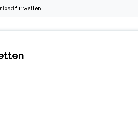
nload fur wetten
etten